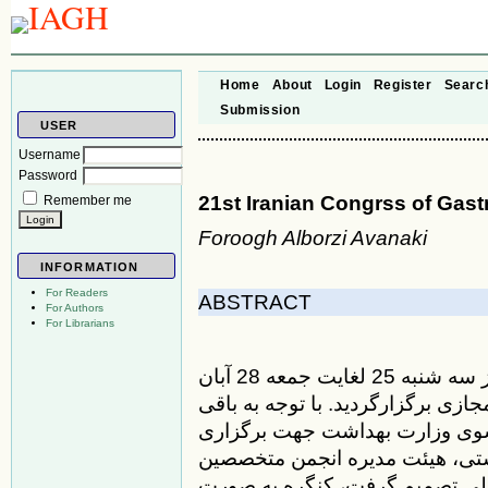
Home
About
Login
Register
Searc
Submission
USER
Username
Password
21st Iranian Congrss of Gas
Remember me
Foroogh Alborzi Avanaki
INFORMATION
For Readers
ABSTRACT
For Authors
For Librarians
بیست و یکمین کنگره گوارش و کبد ایران از روز سه شنبه 25 لغایت جمعه 28 آبان
نوامبر 2021 )بصورت مجازی برگزارگردید. با توجه به باقی
دور مجوز از سوی وزارت بهداشت جهت برگزاری
شتی، هیئت مدیره انجمن متخصصین
الی تصمیم گرفت، کنگره به صورت