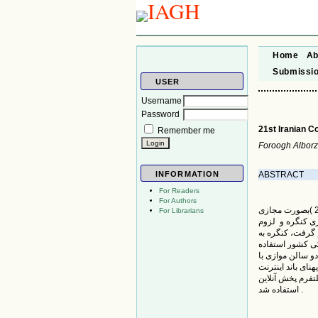
Home
Ab
Submissi
USER
Username
Password
21st Iranian C
Remember me
Foroogh Alborz
ABSTRACT
INFORMATION
For Readers
For Authors
بیست و یکمین کنگره گوارش و کبد ایران از روز سه شنبه 25 لغایت جمعه 28 آبان ماه 1400 ( 16-19 نوامبر 2021 )بصورت مجازی
For Librarians
ت جهت برگزاری کنگره و لزوم
گرفت، کنگره به
ی کشور استفاده
و سالن موازی با
ران و پهنای باند اینترنت
گزاری کنگره از سه پلتفرم پخش آنلاین
استفاده شد .