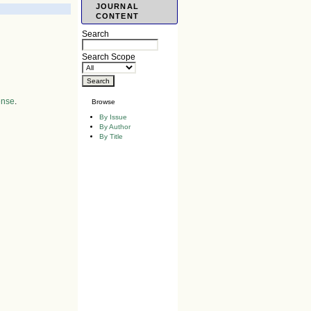
JOURNAL
CONTENT
Search
Search Scope
ense
.
Browse
By Issue
By Author
By Title