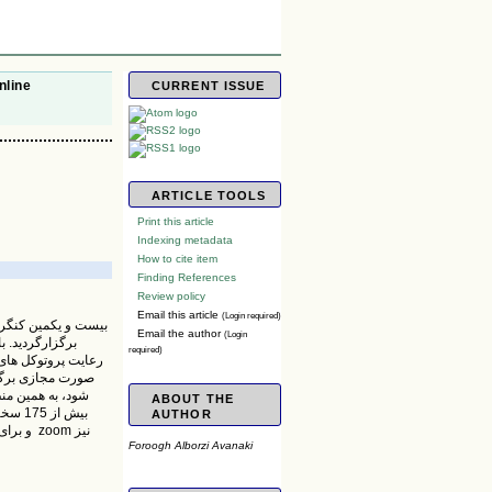
nline
CURRENT ISSUE
ARTICLE TOOLS
Print this article
Indexing metadata
How to cite item
Finding References
Review policy
Email this article
(Login required)
Email the author
(Login
required)
رعایت پروتوکل های
صورت مجازی برگزا
شود، به همین من
ABOUT THE
AUTHOR
Foroogh Alborzi Avanaki