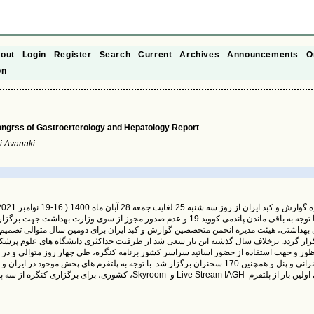
out
Login
Register
Search
Current
Archives
Announcements
O
on
ongrss of Gastroerterology and Hepatology Report
i Avanaki
برگزارگردید. با توجه به باقی ماندن پاندمی کووید 19 و عدم صدور مجوز از سوی وزارت بهداش
 بهداشتی، هیئت مدیره انجمن متخصصین گوارش و کبد ایران برای دومین سال متوالی تصمیم 
ر گردد. برخلاف سال گذشته این بار سعی شد از ظرفیت حداکثری دانشگاه های علوم پزشک
ظور و جهت استفاده از حضور اساتید سراسر کشور برنامه کنگره، طی چهار روز متوالی و در د
بیش از 175 سخنرانی و پنل و همچنین 170 سخنران برگزار شد. با توجه به پلتفرم های پخش موجود در ای
کشوری، برای بر ،Skyroom و Live Stream IAGH و برای اولین بار از پلتفرم zoom نیز